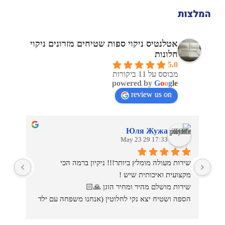
המלצות
אטלנטיס ניקוי ספות שטיחים מזרונים ניקוי
חלונות
5.0
מבוסס על 11 ביקורות
powered by
G
o
o
g
l
e
review us on
Юля Жужа
17:33 29 May 23
שירות מעולה מומלץ ביותר!!! ניקיון ברמה הכי 
מקצועית ואיכותית שיש !
שה
שירות מושלם מהיר ומחיר הוגן 🙏🏻
לכם.
הספה ושטיח יצא נקי לחלוטין (אנחנו משפחה עם ילד 
קטן  ושני חתולים)
אמשיך לנקות באטלנטיס וממליצה בחום😍