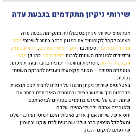
שירותי ניקיון מתקדמים בגבעת עדה
אטלנטיס שירותי ניקיון בטכנולוגיה מתקדמת גבעת עדה
מציעה לקהל לקוחותיה את המגוון הרחב ביותר לשירותי
ניקוי
וחיטוי ספות עור
, ספות בד,
ניקוי וחיטוי מזרנים
,
ניקוי שטיחים
וריפודים לסוגיהם השונים לרבות
ריפודי רכב
. כמו כן
ניקוי
והברקת חלונות
,ויטרינות ומשטחי זכוכית בגובה בעזרת מכונת
אוסמוזה הפוכה – מכונה מקצועית ויעודית להברקת משטחי
זכוכית.
באטלנטיס שירותי ניקיון חרטנו על דגלינו להביא לכם תוצאות
מדהימות תוך שימוש בציוד ובחומרים האיכותיים ביותר עם
שימת דגש על שימוש בחומרים בטוחים לבריאותכם
ולסובבים אתכם ולבעלי החיים שלכם.
יחס אישי, שירות אמין, אדיב ואיכותי הינם המוטו המרכזי שלנו
ומעל לכל הניסיון הרב שלנו שמבטיח לכם שקט וביטחון
שהגעתם למקום הנכון.