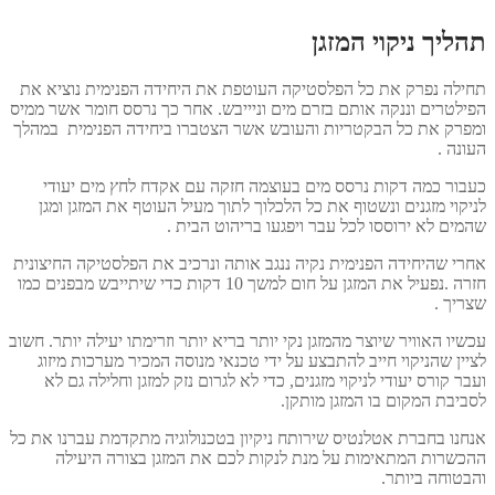
תהליך ניקוי המזגן
תחילה נפרק את כל הפלסטיקה העוטפת את היחידה הפנימית נוציא את
הפילטרים וננקה אותם בזרם מים וניייבש. אחר כך נרסס חומר אשר ממיס
ומפרק את כל הבקטריות והעובש אשר הצטברו ביחידה הפנימית במהלך
העונה .
כעבור כמה דקות נרסס מים בעוצמה חזקה עם אקדח לחץ מים יעודי
לניקוי מזגנים ונשטוף את כל הלכלוך לתוך מעיל העוטף את המזגן ומגן
שהמים לא ירוססו לכל עבר ויפגעו בריהוט הבית .
אחרי שהיחידה הפנימית נקיה ננגב אותה ונרכיב את הפלסטיקה החיצונית
חזרה .נפעיל את המזגן על חום למשך 10 דקות כדי שיתייבש מבפנים כמו
שצריך .
עכשיו האוויר שיוצר מהמזגן נקי יותר בריא יותר וזרימתו יעילה יותר. חשוב
לציין שהניקוי חייב להתבצע על ידי טכנאי מנוסה המכיר מערכות מיזוג
ועבר קורס יעודי לניקוי מזגנים, כדי לא לגרום נזק למזגן וחלילה גם לא
לסביבת המקום בו המזגן מותקן.
אנחנו בחברת אטלנטיס שירותח ניקיון בטכנולוגיה מתקדמת עברנו את כל
ההכשרות המתאימות על מנת לנקות לכם את המזגן בצורה היעילה
והבטוחה ביותר.