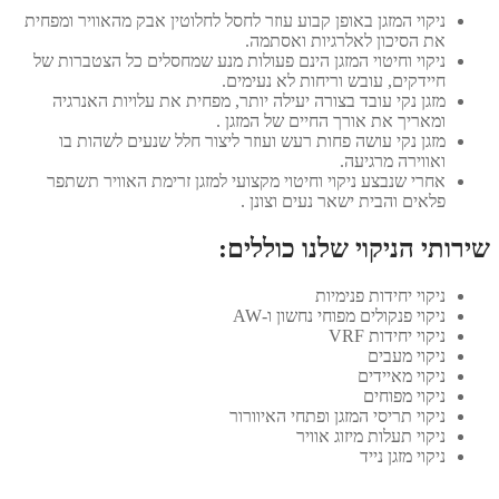
ניקוי המזגן באופן קבוע עוזר לחסל לחלוטין אבק מהאוויר ומפחית
את הסיכון לאלרגיות ואסתמה.
ניקוי וחיטוי המזגן הינם פעולות מנע שמחסלים כל הצטברות של
חיידקים, עובש וריחות לא נעימים.
מזגן נקי עובד בצורה יעילה יותר, מפחית את עלויות האנרגיה
ומאריך את אורך החיים של המזגן .
מזגן נקי עושה פחות רעש ועוזר ליצור חלל שנעים לשהות בו
ואווירה מרגיעה.
אחרי שנבצע ניקוי וחיטוי מקצועי למזגן זרימת האוויר תשתפר
פלאים והבית ישאר נעים וצונן .
שירותי הניקוי שלנו כוללים:
ניקוי יחידות פנימיות
ניקוי פנקולים מפוחי נחשון ו-AW
ניקוי יחידות VRF
ניקוי מעבים
ניקוי מאיידים
ניקוי מפוחים
ניקוי תריסי המזגן ופתחי האיוורור
ניקוי תעלות מיזוג אוויר
ניקוי מזגן נייד