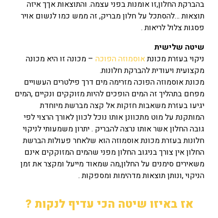
בהברקת החלון,זו אומנות בפני עצמה. והתוצאות אךך איזה
תוצאות …להסתכל על חלון מבריק, זה ממש כמו לנשום אויר
פסגות צלול לריאות .
שיטה שלישית
ניקוי בעזרת מכונת
אוסמוזה הפוכה
– מכונה זו היא מכונה
מקצועית ויעודית להברקת חלונות.
מכונת אוסמוזה הפוכה מזרימה מים דרך פילטרים העשויים
מפחם בתהליך זה המים הופכים להיות מזוקקים ונקיים ,המים
יגיעו בעזרת משאבות חזקות אל קצה מברשת מיוחדת
המותקנת על מוט מתכוונן אותו נוכל לכוון לאורך הרצוי לפי
גובה החלון אשר אותו נרצה להבריק . יתרון משמעותי לניקוי
חלונות בעזרת מכונת אוסמוזה הוא שלאחר פעולות הברשת
החלון אין צורך בניגוב החלון מפני שהמים המזוקקים אינם
משאירים סימנים על החלון,מה שמאוד מייעל ומקצר את זמן
הניקוי ,ונותן תוצאות מדהימות ומספקות .
אז באיזו שיטה הכי עדיף לנקות ?