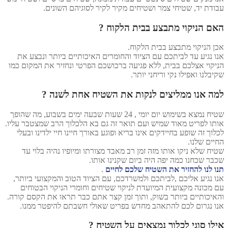
עבודת יד, שטיחי צמר ושטיחים מקיר לקיר לסוגיהם השונים.
האם הניקוי מתבצע בבית הלקוח ?
אכן הניקוי מתבצע בבית הלקוח.
אנו נגיע עד לביתכם עם הציוד והחומרים האיכותיים ביותר ונבצע את
הניקוי אצלכם בבית, ללא פגיעה ברכושכם הפרטי ונחזיר את המקום כמו
שקיבלנו ואפילו נקי וריחני יותר.
למה אנו ממליצים לנקות את השטיח אחת לשנה ?
שטיח נמצא בשימוש יום יומי , 24 שעות שבעה ימים בשבוע, מה שהופך
אותו לפריט מאוד שמיש ועם תואר זה גם בא הלכלוך הרב שמצטבר עליו.
לכלוך זה שופע בחיידקים אינו בריא ופוגע באורך חיינו חיי ילדינו ובעלי
החיים שלנו.
שטיח שלא ניקו אותו מזה זמן רב מאבד מצורתו ומיופיו נהיה בלוי עד
שכבר שכחנו כמה יפה היה ביום שקנינו אותו.
תנו לנו להחזיר את השטיח שלכם לחיים
.
אנו נגיע אליכם ,לביתכם ולמשרדכם, עם הציוד הטוב והמקצועי ביותר,
עם מכונה מקצועית המיועדת לניקוי שטיחים וחומרי הניקוי הבטוחים
והאיכותיים ביותר בשוק, ותוך זמן קצר אתם כבר תראו את הקסם קורה.
אנו נגרום לכם להתאהב מחדש בפריט שאולי חשבתם להיפטר ממנו.
אילו סוגי לכלוך נמצאים על השטיח ?