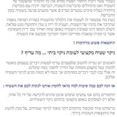
כעבור עשר דקות החומר הפעיל ממיס את כל הלכלוך שהצטבר על
השטיח ואנו מתחילים בהברשת השטיח, הברשה ידנית עם מברשת
מיוחדת בעלת סיבים טבעיים ועדינים אשר מונעים פגיעה בשטיח בזמן
ההברשה.
כעת מה שנשאר זה לשטוף את הלכלוך מהשטיח בעזרת תמיסה נוספת
שתרכך את סיביו של השטיח, תעניק לו ריח גן עדן ותחושת מגע נפלאה.
השלב הסופי הינו שאיבת השטיח באופן שווה ואחיד עם ידית השאיבה
אשר בו זמנית שואבת ומזריקה חומר המרכך ומבשם את השטיח.
התוצאות פשוט מדהימות !
ניקוי שטיח מקצועי לעומת ניקוי ביתי ... מה עדיף ?
לאנשים יש נטייה לחשוב שלפעמים עדיף לעשות דברים בעצמם מאשר
להזמין בעל מקצוע מומחה ועל הדרך לחסוך כמה שקלים.
זה אולי נכון לגביי דברים מסוימים אך בטח לא כשזה מגיע לניקוי השטיח
שלכם.
אז הנה לכם כמה סיבות למה כדאי להזמין אותנו לנקות לכם את השטיח :
החומרים בהם אנו עושים שימוש אינם זמינים לרכישה על ידי כל אחד,
אלא רק לעוסקים באופן מקצועי בתחום ניקוי השטיחים.
ברשותנו ציוד ומכשור מתקדם ויקר מאוד לניקוי שטיחים ,על מנת להשיג
את התוצאות הטובות ביותר.