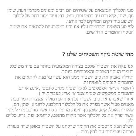
סוגי הלכלוך הנמצאים על שטיחים הם רבים ומגוונים מכתמי זיעה, שומן
גוף, שתן, קיא ודם עד כתמי זפת, נפט, בוץ ועוד מגוון רחב של לכלוך
השופע בחיידקים המזיקים לבריאותנו.
לפי סוג השטיח והכתמים עליו אנו נדע במקצועיות להתאים את שיטת
הניקוי והחומרים הדרושים.
מהי שיטת ניקוי השטיחים שלנו ?
אנו ננקה את השטיח שלכם בצורה המקצועית ביותר עם ציוד משוכלל
וחומרי הניקוי הטובים והאיכותיים ביותר.
תחילה נאבחן את סיב השטיח ממנו הוא עשוי על מנת להתאים את
החומרים הנכונים לשטיח זה.
(
חומרי הניקוי המשמשים לניקוי שטיח מסיב סינטטי ,אינם אותם
החומרים המשמשים שטיח צמר או אריג בעבודת יד
) .
אחרי שאבחנו את סיב השטיח נכין את הפורמולה המנצחת המורכבת
מאנזים פעיל אשר מפרק את כל הלכלוך החלבוני, לדוגמא: שתן, דם,
שאריות אוכל, קיא, שומן גוף וזיעה, מחומר נוסף אשר מורכב מדי לימונין
אשר יפרק את כל הלכלוך אשר מקורו מהנפט, לדוגמא: זפת, גריז, סליים
ולק.
השלב הבא מרססים את החומר שרקחנו על השטיח באופן שווה בעזרת
מכונה עוצמתית עם לחץ גבוה. .