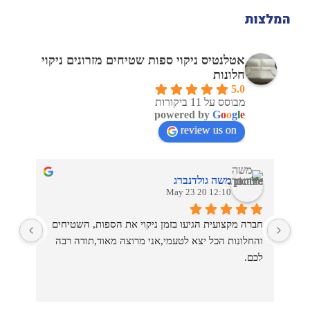
המלצות
אטלנטיס ניקוי ספות שטיחים מזרונים ניקוי
חלונות
5.0
מבוסס על 11 ביקורות
powered by
G
o
o
g
l
e
review us on
משה גולדנברג
12:10 20 May 23
חברה מקצועית הגיעו בזמן ניקוי את הספות, השטיחים 
והחלונות הכל יצא לטעמי,אני מרוצה מאוד,תודה רבה 
סופר
לכם.
הספה ושטיח יצא נקי לחלוטין (אנחנו משפחה עם ילד 