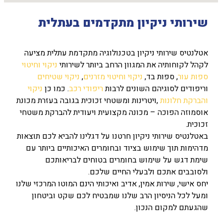
שירותי ניקיון מתקדמים בעתלית
אטלנטיס שירותי ניקיון בטכנולוגיה מתקדמת עתלית מציעה
לקהל לקוחותיה את המגוון הרחב ביותר לשירותי
ניקוי וחיטוי
ספות עור
, ספות בד,
ניקוי וחיטוי מזרנים
,
ניקוי שטיחים
וריפודים לסוגיהם השונים לרבות
ריפודי רכב
. כמו כן
ניקוי
והברקת חלונות
,ויטרינות ומשטחי זכוכית בגובה בעזרת מכונת
אוסמוזה הפוכה – מכונה מקצועית ויעודית להברקת משטחי
זכוכית.
באטלנטיס שירותי ניקיון חרטנו על דגלינו להביא לכם תוצאות
מדהימות תוך שימוש בציוד ובחומרים האיכותיים ביותר עם
שימת דגש על שימוש בחומרים בטוחים לבריאותכם
ולסובבים אתכם ולבעלי החיים שלכם.
יחס אישי, שירות אמין, אדיב ואיכותי הינם המוטו המרכזי שלנו
ומעל לכל הניסיון הרב שלנו שמבטיח לכם שקט וביטחון
שהגעתם למקום הנכון.