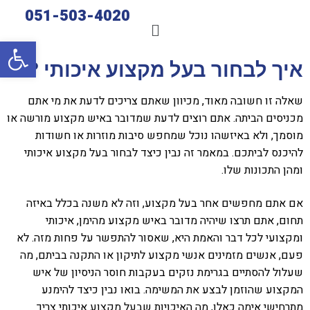
051-503-4020
פתח סרגל
איך לבחור בעל מקצוע איכותי ?
שאלה זו חשובה מאוד, מכיוון שאתם צריכים לדעת את מי אתם
מכניסים הביתה. אתם רוצים לדעת שמדובר באיש מקצוע מורשה או
מוסמך, ולא באיזשהו נוכל שמחפש סיבות מוזרות או חשודות
להיכנס לביתכם. במאמר זה נבין כיצד לבחור בעל מקצוע איכותי
ומהן התכונות שלו.
אם אתם מחפשים אחר בעל מקצוע, וזה לא משנה בכלל באיזה
תחום, אתם תרצו שיהיה מדובר באיש מקצוע מהימן, איכותי
ומקצועי לכל דבר והאמת היא, שאסור להתפשר על פחות מזה. לא
פעם, אנשים מזמינים אנשי מקצוע לתיקון או התקנה בביתם, מה
שעלול להסתיים בגרימת נזקים בעקבות חוסר הניסיון של איש
המקצוע שהוזמן לבצע את המשימה. בואו נבין כיצד להימנע
מתרחישי אימה כאלו, מה האיכויות שבעל מקצוע איכותי צריך